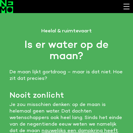
Functionele cookies
Heelal & ruimtevaart
Noodzakelijk om de website laten werken.
Is er water op de
Cookies van derde partijen
maan?
Noodzakelijk om content van externe bronnen te
bekijken.
De maan lijkt gortdroog – maar is dat niet. Hoe
Analystische cookies
zit dat precies?
Analyseert het websitegebruik en helpt de website
verbeteren.
Nooit zonlicht
Marketing cookies
Je zou misschien denken: op de maan is
Verzamelt informatie over de klantreis.
helemaal geen water. Dat dachten
wetenschappers ook heel lang. Sinds het einde
Deze website maakt gebruik van cookies. Pas hier
van de negentiende eeuw weten we namelijk
je voorkeuren aan.
dat de maan
nauwelijks een dampkring heeft
.