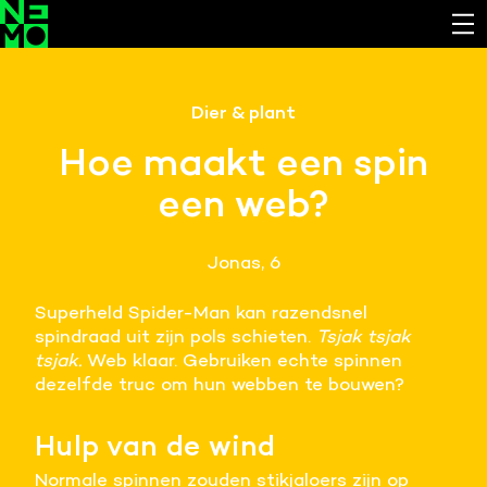
Functionele cookies
Dier & plant
Noodzakelijk om de website laten werken.
Hoe maakt een spin
Cookies van derde partijen
een web?
Noodzakelijk om content van externe bronnen te
bekijken.
Jonas, 6
Analystische cookies
Analyseert het websitegebruik en helpt de website
Superheld Spider-Man kan razendsnel
verbeteren.
spindraad uit zijn pols schieten.
Tsjak tsjak
tsjak.
Web klaar. Gebruiken echte spinnen
Marketing cookies
dezelfde truc om hun webben te bouwen?
Verzamelt informatie over de klantreis.
Hulp van de wind
Deze website maakt gebruik van cookies. Pas hier
je voorkeuren aan.
Normale spinnen zouden stikjaloers zijn op