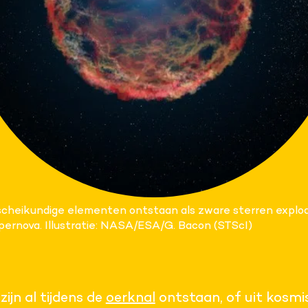
scheikundige elementen ontstaan als zware sterren explo
upernova. Illustratie: NASA/ESA/G. Bacon (STScI)
ijn al tijdens de
oerknal
ontstaan, of uit kosmi