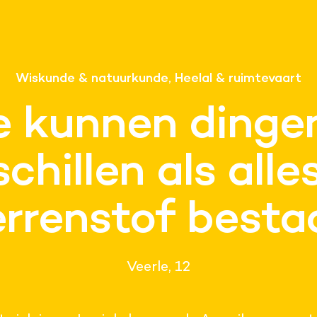
Wiskunde & natuurkunde, Heelal & ruimtevaart
 kunnen dinge
chillen als alle
errenstof besta
Veerle, 12