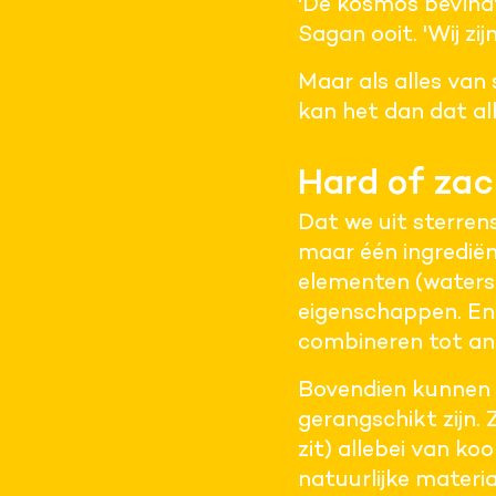
'De kosmos bevindt
Sagan ooit. 'Wij zij
Maar als alles van 
kan het dan dat al
Hard of za
Dat we uit sterren
maar één ingrediën
elementen (waters
eigenschappen. En 
combineren tot and
Bovendien kunnen 
gerangschikt zijn. 
zit) allebei van k
natuurlijke materiaa