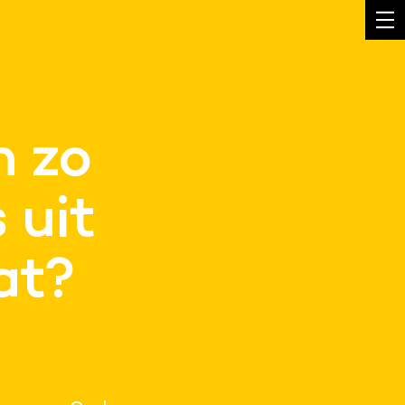
n zo
s uit
at?