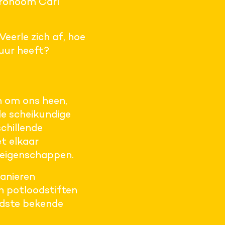
tronoom Carl
Veerle zich af, hoe
tuur heeft?
en om ons heen,
de scheikundige
schillende
t elkaar
 eigenschappen.
anieren
in potloodstiften
rdste bekende