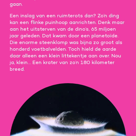
gaan.
Meer informatie
Een inslag van een ruimterots dan? Zo’n ding
kan een flinke puinhoop aanrichten. Denk maar
Alle cookies accepteren
aan het uitsterven van de dino’s, 65 miljoen
jaar geleden. Dat kwam door een planetoïde.
Voorkeuren opslaan
Die enorme steenklomp was bijna zo groot als
honderd voetbalvelden. Toch hield de aarde
daar alleen een klein littekentje aan over. Nou
ja, klein… Een krater van zo’n 180 kilometer
breed.