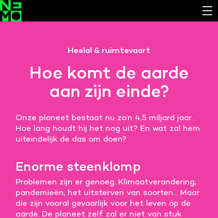
Functionele cookies
Heelal & ruimtevaart
Noodzakelijk om de website laten werken.
Hoe komt de aarde
Cookies van derde partijen
aan zijn einde?
Noodzakelijk om content van externe bronnen te
bekijken.
Onze planeet bestaat nu zo’n 4,5 miljard jaar.
Analystische cookies
Hoe lang houdt hij het nog uit? En wat zal hem
Analyseert het websitegebruik en helpt de website
uiteindelijk de das om doen?
verbeteren.
Marketing cookies
Enorme steenklomp
Verzamelt informatie over de klantreis.
Problemen zijn er genoeg. Klimaatverandering,
pandemieën, het uitsterven van soorten... Maar
Deze website maakt gebruik van cookies. Pas hier
die zijn vooral gevaarlijk voor het leven óp de
je voorkeuren aan.
aarde. De planeet zelf zal er niet van stuk