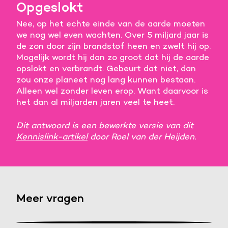
Opgeslokt
Nee, op het echte einde van de aarde moeten
we nog wel even wachten. Over 5 miljard jaar is
de zon door zijn brandstof heen en zwelt hij op.
Mogelijk wordt hij dan zo groot dat hij de aarde
opslokt en verbrandt. Gebeurt dat niet, dan
zou onze planeet nog lang kunnen bestaan.
Alleen wel zonder leven erop. Want daarvoor is
het dan al miljarden jaren veel te heet.
Dit antwoord is een bewerkte versie van
dit
Kennislink-artikel
door Roel van der Heijden.
Meer vragen