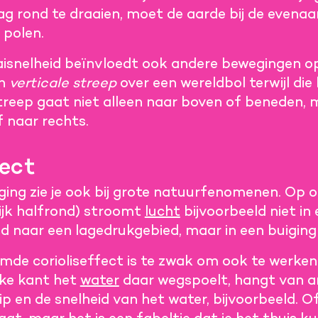
ag rond te draaien, moet de aarde bij de evenaar
 polen.
aaisnelheid beïnvloedt ook andere bewegingen 
en
verticale streep
over een wereldbol terwijl di
treep gaat niet alleen naar boven of beneden, 
f naar rechts.
fect
ing zie je ook bij grote natuurfenomenen. Op o
ijk halfrond) stroomt
lucht
bijvoorbeeld niet in 
 naar een lagedrukgebied, maar in een buiging 
de corioliseffect is te zwak om ook te werken 
lke kant het
water
daar wegspoelt, hangt van an
p en de snelheid van het water, bijvoorbeeld. Of