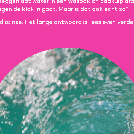
ggen dat water in een wasbak of badkuip alt
egen de klok in gaat. Maar is dat ook echt zo?
is: nee. Het lange antwoord is: lees even verder