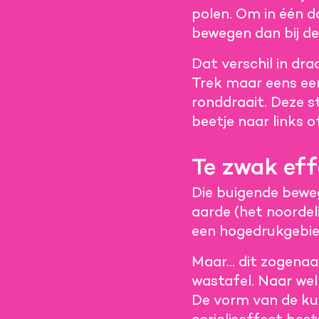
polen. Om in één d
bewegen dan bij de
Dat verschil in dr
Trek maar eens e
ronddraait. Deze s
beetje naar links o
Te zwak ef
Die buigende beweg
aarde (het noordel
een hogedrukgebied
Maar… dit zogenaam
wastafel. Naar we
De vorm van de kui