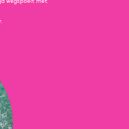
ijd wegspoelt met
.