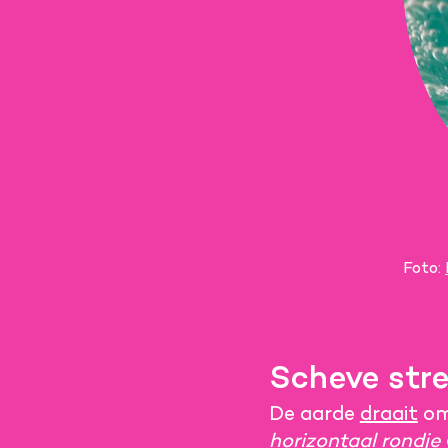
Foto:
Scheve str
De aarde
draait
om 
horizontaal
rondje