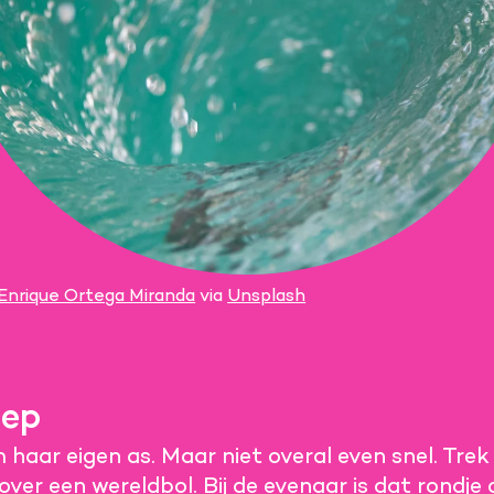
Enrique Ortega Miranda
via
Unsplash
eep
haar eigen as. Maar niet overal even snel. Trek
over een wereldbol. Bij de evenaar is dat rondje 