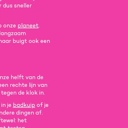
 dus sneller
op onze
planeet
.
e langzaam
maar buigt ook een
nze helft van de
een rechte lijn van
tegen de klok in.
in je
badkuip
of je
dere dingen af.
tewel: het